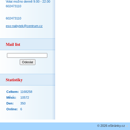
Volat možno denně 9.00 - 22.00
602473110
602473110
eso-nabytek@centrum.cz
Mail list
Statistiky
Celkem:
1168258
Měsíc:
10572
Den:
350
Online:
6
© 2026 eStránky.cz