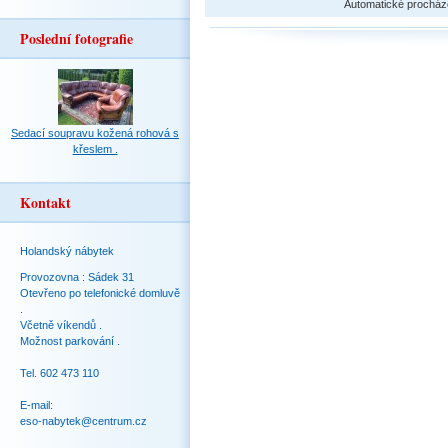
Automatické procház
Poslední fotografie
Sedací soupravu kožená rohová s
křeslem .
Kontakt
Holandský nábytek
Provozovna : Sádek 31
Otevřeno po telefonické domluvě
.
Včetně víkendů .
Možnost parkování .
Tel. 602 473 110
E-mail:
eso-nabytek@centrum.cz