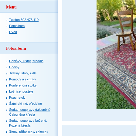
Menu
Telefon 602 473 110
Fotoalbum
Úvod
Fotoalbum
Doplňky, lustry, zrcadla
Hodiny
Jídelny, stoly, židle
Komody a skříňky
Konferenční stolky
Ložnice, postele
Psací stoly
Šatní skříně, předsíně
Sedací soupravy čalouněné,
Čalouněná křesla
Sedací soupravy kožené,
Kožená křesla
Stěny, příborníky, skleníky