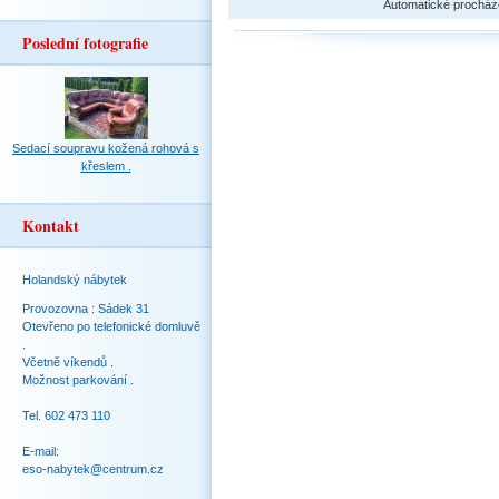
Automatické procház
Poslední fotografie
Sedací soupravu kožená rohová s
křeslem .
Kontakt
Holandský nábytek
Provozovna : Sádek 31
Otevřeno po telefonické domluvě
.
Včetně víkendů .
Možnost parkování .
Tel. 602 473 110
E-mail:
eso-nabytek@centrum.cz