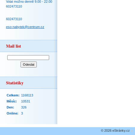
Volat možno denně 9.00 - 22.00
602473110
602473110
eso-nabytek@centrum.cz
Mail list
Statistiky
Celkem:
1168113
Měsíc:
10531
Den:
326
Online:
3
© 2026 eStránky.cz