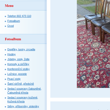
Menu
Telefon 602 473 110
Fotoalbum
Úvod
Fotoalbum
Doplňky, lustry, zrcadla
Hodiny
Jídelny, stoly, židle
Komody a skříňky
Konferenční stolky
Ložnice, postele
Psací stoly
Šatní skříně, předsíně
Sedací soupravy čalouněné,
Čalouněná křesla
Sedací soupravy kožené,
Kožená křesla
Stěny, příborníky, skleníky