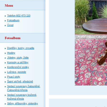
Menu
Telefon 602 473 110
Fotoalbum
Úvod
Fotoalbum
Doplňky, lustry, zrcadla
Hodiny
Jídelny, stoly, židle
Komody a skříňky
Konferenční stolky
Ložnice, postele
Psací stoly
Šatní skříně, předsíně
Sedací soupravy čalouněné,
Čalouněná křesla
Sedací soupravy kožené,
Kožená křesla
Stěny, příborníky, skleníky