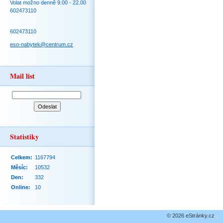
Volat možno denně 9.00 - 22.00
602473110
602473110
eso-nabytek@centrum.cz
Mail list
Statistiky
Celkem:
1167794
Měsíc:
10532
Den:
332
Online:
10
© 2026 eStránky.cz