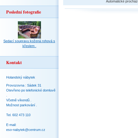
Automatické procház
Poslední fotografie
Sedací soupravu kožená rohová s
křeslem .
Kontakt
Holandský nábytek
Provozovna : Sádek 31
Otevřeno po telefonické domluvě
.
Včetně víkendů .
Možnost parkování .
Tel. 602 473 110
E-mail:
eso-nabytek@centrum.cz