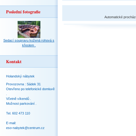
Poslední fotografie
Automatické procház
Sedací soupravu kožená rohová s
křeslem .
Kontakt
Holandský nábytek
Provozovna : Sádek 31
Otevřeno po telefonické domluvě
.
Včetně víkendů .
Možnost parkování .
Tel. 602 473 110
E-mail:
eso-nabytek@centrum.cz