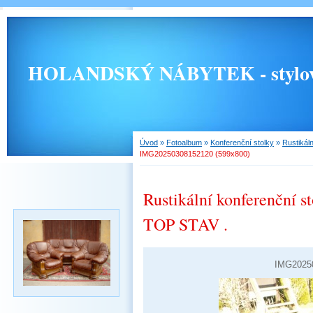
HOLANDSKÝ NÁBYTEK - stylový, 
Úvod
»
Fotoalbum
»
Konferenční stolky
»
Rustikál
IMG20250308152120 (599x800)
Rustikální konferenční s
TOP STAV .
IMG20250