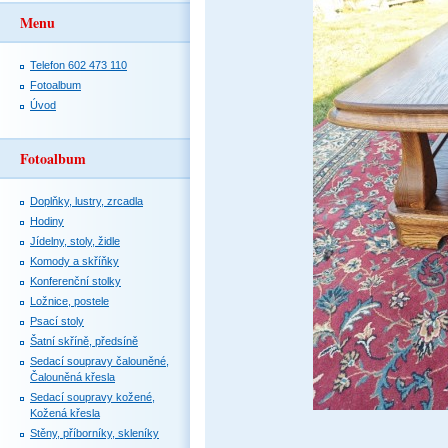
Menu
Telefon 602 473 110
Fotoalbum
Úvod
Fotoalbum
Doplňky, lustry, zrcadla
Hodiny
Jídelny, stoly, židle
Komody a skříňky
Konferenční stolky
Ložnice, postele
Psací stoly
Šatní skříně, předsíně
Sedací soupravy čalouněné,
Čalouněná křesla
Sedací soupravy kožené,
Kožená křesla
Stěny, příborníky, skleníky