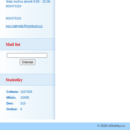
Volat možno denně 9.00 - 22.00
602473110
602473110
eso-nabytek@centrum.cz
Mail list
Statistiky
Celkem:
1167426
Měsíc:
10495
Den:
315
Online:
6
© 2026 eStránky.cz