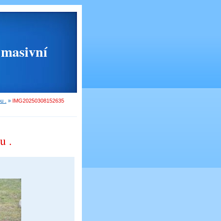
masivní
u .
»
IMG20250308152635
u .