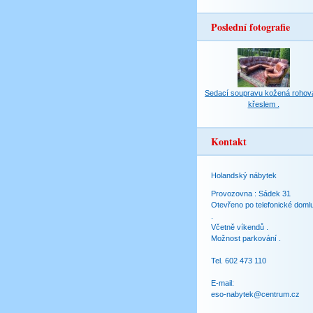
Poslední fotografie
Sedací soupravu kožená rohov
křeslem .
Kontakt
Holandský nábytek
Provozovna : Sádek 31
Otevřeno po telefonické doml
.
Včetně víkendů .
Možnost parkování .
Tel. 602 473 110
E-mail:
eso-nabytek@centrum.cz