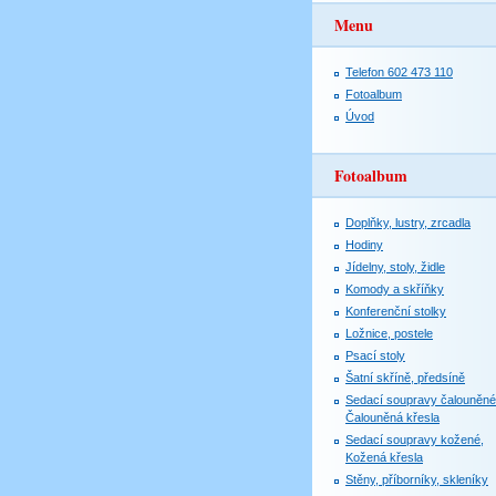
Menu
Telefon 602 473 110
Fotoalbum
Úvod
Fotoalbum
Doplňky, lustry, zrcadla
Hodiny
Jídelny, stoly, židle
Komody a skříňky
Konferenční stolky
Ložnice, postele
Psací stoly
Šatní skříně, předsíně
Sedací soupravy čalouněné
Čalouněná křesla
Sedací soupravy kožené,
Kožená křesla
Stěny, příborníky, skleníky