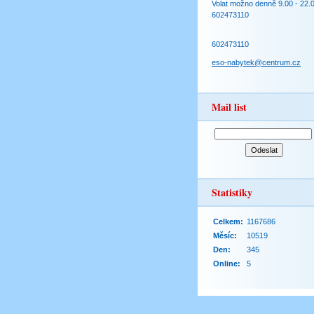
Volat možno denně 9.00 - 22.
602473110
602473110
eso-nabytek@centrum.cz
Mail list
Statistiky
Celkem:
1167686
Měsíc:
10519
Den:
345
Online:
5