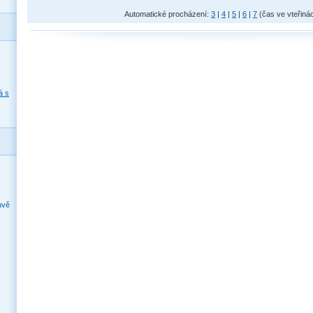
Automatické procházení:
3
|
4
|
5
|
6
|
7
(čas ve vteřiná
á s
uvě