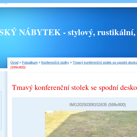
 NÁBYTEK - stylový, rustikální, 
Úvod
»
Fotoalbum
»
Konferenční stolky
»
Tmavý konferenční stolek se spodní desko
(599x800)
Tmavý konferenční stolek se spodní desko
IMG20250308152635 (599x800)