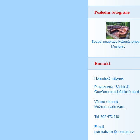
Poslední fotografie
Sedací soupravu kožená rohov
křeslem .
Kontakt
Holandský nábytek
Provozovna : Sádek 31
Otevřeno po telefonické doml
.
Včetně víkendů .
Možnost parkování .
Tel. 602 473 110
E-mail:
eso-nabytek@centrum.cz