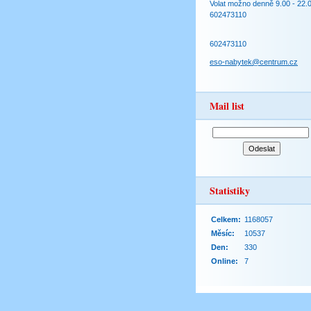
Volat možno denně 9.00 - 22.
602473110
602473110
eso-nabytek@centrum.cz
Mail list
Statistiky
Celkem:
1168057
Měsíc:
10537
Den:
330
Online:
7