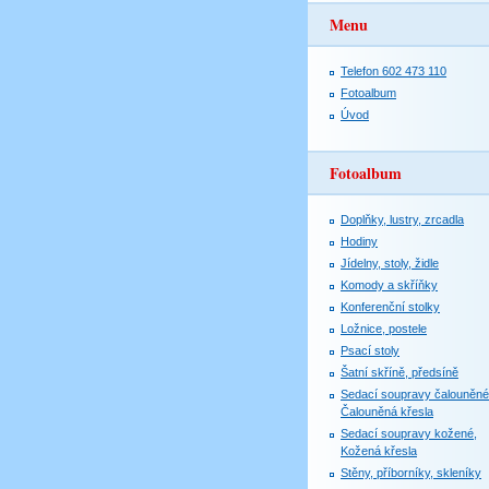
Menu
Telefon 602 473 110
Fotoalbum
Úvod
Fotoalbum
Doplňky, lustry, zrcadla
Hodiny
Jídelny, stoly, židle
Komody a skříňky
Konferenční stolky
Ložnice, postele
Psací stoly
Šatní skříně, předsíně
Sedací soupravy čalouněné
Čalouněná křesla
Sedací soupravy kožené,
Kožená křesla
Stěny, příborníky, skleníky