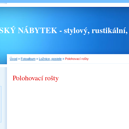
 NÁBYTEK - stylový, rustikální, 
Úvod
»
Fotoalbum
»
Ložnice, postele
»
Polohovací rošty
Polohovací rošty