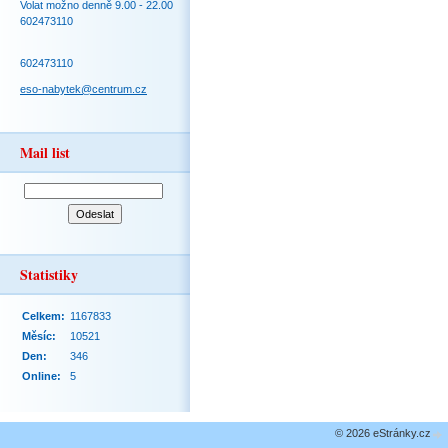
Volat možno denně 9.00 - 22.00
602473110
602473110
eso-nabytek@centrum.cz
Mail list
Statistiky
Celkem:
1167833
Měsíc:
10521
Den:
346
Online:
5
© 2026 eStránky.cz