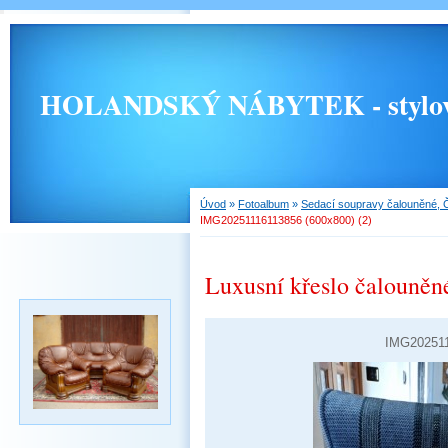
HOLANDSKÝ NÁBYTEK - stylový, 
Úvod
»
Fotoalbum
»
Sedací soupravy čalouněné, 
IMG20251116113856 (600x800) (2)
Luxusní křeslo čalouněn
IMG202511