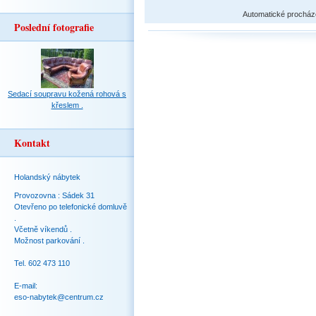
Automatické procház
Poslední fotografie
Sedací soupravu kožená rohová s
křeslem .
Kontakt
Holandský nábytek
Provozovna : Sádek 31
Otevřeno po telefonické domluvě
.
Včetně víkendů .
Možnost parkování .
Tel. 602 473 110
E-mail:
eso-nabytek@centrum.cz