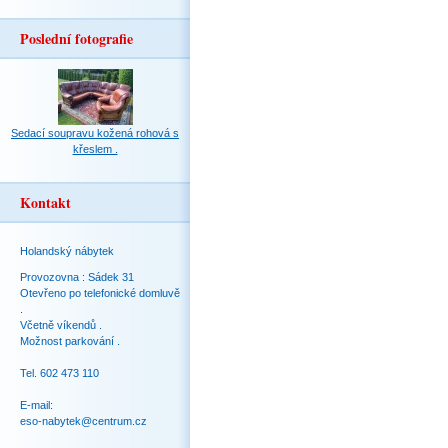
Poslední fotografie
Sedací soupravu kožená rohová s
křeslem .
Kontakt
Holandský nábytek
Provozovna : Sádek 31
Otevřeno po telefonické domluvě
.
Včetně víkendů .
Možnost parkování .
Tel. 602 473 110
E-mail:
eso-nabytek@centrum.cz