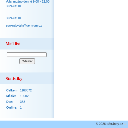
Volat možno denně 9.00 - 22.00
602473110
602473110
eso-nabytek@centrum.cz
Mail list
Statistiky
Celkem:
1168572
Měsíc:
10502
Den:
358
Online:
1
© 2026 eStránky.cz