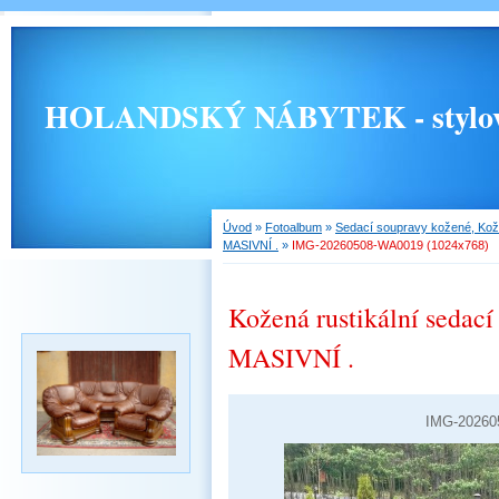
HOLANDSKÝ NÁBYTEK - stylový, 
Úvod
»
Fotoalbum
»
Sedací soupravy kožené, Kož
MASIVNÍ .
»
IMG-20260508-WA0019 (1024x768)
Kožená rustikální sedací 
MASIVNÍ .
IMG-20260