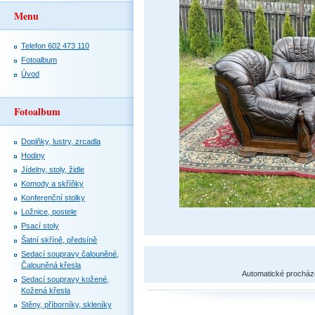
Menu
Telefon 602 473 110
Fotoalbum
Úvod
Fotoalbum
Doplňky, lustry, zrcadla
Hodiny
Jídelny, stoly, židle
Komody a skříňky
Konferenční stolky
Ložnice, postele
Psací stoly
Šatní skříně, předsíně
Sedací soupravy čalouněné,
Čalouněná křesla
Automatické procház
Sedací soupravy kožené,
Kožená křesla
Stěny, příborníky, skleníky